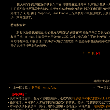
因为刺客的组织被保护的极为严密, 即使是在魔法师中, 只有极少数的人对
们的并不象外界透露半点消息. 由于他们坚定信念的流传, 以及不求回报的行为
始纯洁了. 可是, 由于 Mephisto, Baal, Diablo 三兄弟从封印中解脱
织也不再沉默了.
特点和能力
:
刺客不直接使用魔法, 他们使用具有自动功能的神奇物品来效仿自然力的效果
和徒手搏斗的技能. 刺客善于使用奇特的武器: 各种刀剑和套在手腕上的刃爪.
同时持有武器, 刺客会使出极具破坏力的双倍攻击. 即使是新手也是精通渗透的高
要钥匙就以打开上锁的箱子.
上一页
[1]
[2]
·暗黑破坏神中文
上一篇文章：
亚马逊-- Ama, Amz
下一篇文
..::
版权声明
::..
·
凡本网署名文字、图片和音视频稿件，版权均属
暗黑破坏神中文网[Diablo2.Co
·
任何媒体、网站或个人未经本网协议授权不得转载、链接、转贴或以其他方
·
本网协议授权的媒体、网站，在转载使用时必须注明“稿件来源：
暗黑破坏神中文网