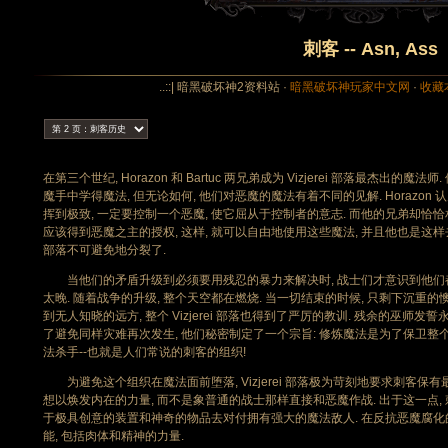
刺客 -- Asn, Ass
..::| 暗黑破坏神2资料站 ·
暗黑破坏神玩家中文网
·
收藏
在第三个世纪, Horazon 和 Bartuc 两兄弟成为 Vizjerei 部落最杰出
魔手中学得魔法, 但无论如何, 他们对恶魔的魔法有着不同的见解. Horazon
挥到极致, 一定要控制一个恶魔, 使它屈从于控制者的意志. 而他的兄弟却恰恰相反
应该得到恶魔之主的授权, 这样, 就可以自由地使用这些魔法, 并且他也是这样去努力
部落不可避免地分裂了.
当他们的矛盾升级到必须要用残忍的暴力来解决时, 战士们才意识到他们都
太晚. 随着战争的升级, 整个天空都在燃烧. 当一切结束的时候, 只剩下沉重的懊悔和自
到无人知晓的远方, 整个 Vizjerei 部落也得到了严厉的教训. 残余的巫师
了避免同样灾难再次发生, 他们秘密制定了一个宗旨: 修炼魔法是为了保卫整个部落, 消灭
法杀手--也就是人们常说的刺客的组织!
为避免这个组织在魔法面前堕落, Vizjerei 部落极为苛刻地要求刺客保
想以焕发内在的力量, 而不是象普通的战士那样直接和恶魔作战. 出于这一点,
于极具创意的装置和神奇的物品去对付拥有强大的魔法敌人. 在反抗恶魔腐化
能, 包括肉体和精神的力量.