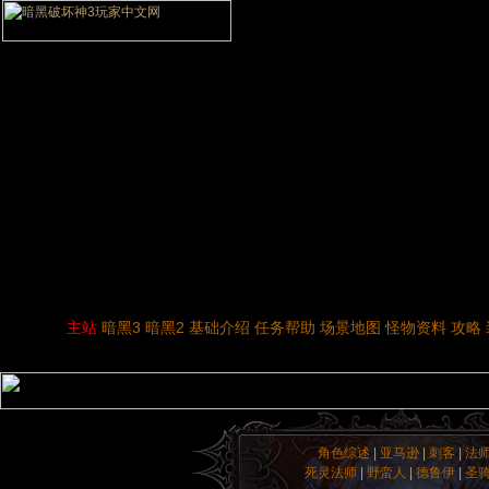
主站
暗黑3
暗黑2
基础介绍
任务帮助
场景地图
怪物资料
攻略
角色综述
|
亚马逊
|
刺客
|
法
死灵法师
|
野蛮人
|
德鲁伊
|
圣