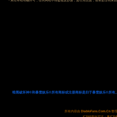
·
未经本站明确许可，任何网站不得盗链及抄袭；如引用页面，请务必注明来
暗黑破坏神®和暴雪娱乐®所有商标或注册商标是归于暴雪娱乐®所有
所有内容由
DiabloFans.Com.Cn
整理制
ICP经营许可证：粤ICP备2