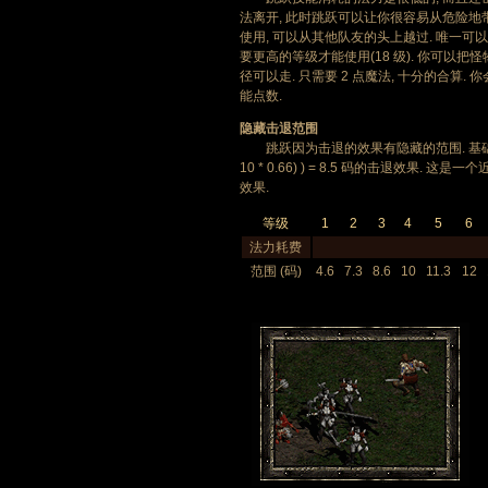
法离开, 此时跳跃可以让你很容易从危险地
使用, 可以从其他队友的头上越过. 唯一可
要更高的等级才能使用(18 级). 你可以把
径可以走. 只需要 2 点魔法, 十分的合算
能点数.
隐藏击退范围
跳跃因为击退的效果有隐藏的范围. 基础值为 2.6 (
10 * 0.66) ) = 8.5 码的击退效果
效果.
等级
1
2
3
4
5
6
法力耗费
范围 (码)
4.6
7.3
8.6
10
11.3
12