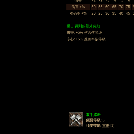
伤害
+1
+2
+3
+4
+5
+6
伤害 +%
50
55
60
65
70
75
准确率 +%
20
25
30
35
40
45
重击 得到的额外奖励
击昏: +5% 伤害依等级
专心: +5% 准确率依等级
双手挥击
须要等级:
6
须要技能
:
重击
[1]