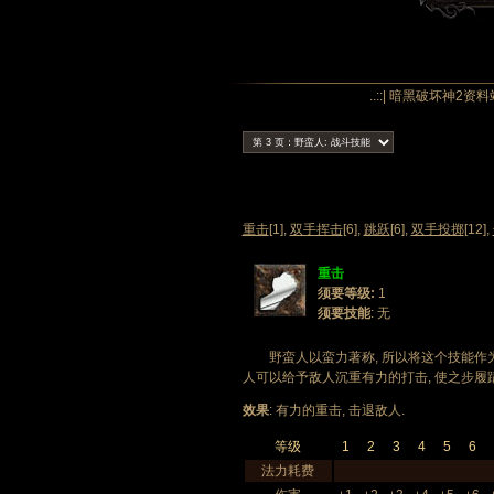
..::| 暗黑破坏神2资料
重击
[1],
双手挥击
[6],
跳跃
[6],
双手投掷
[12],
重击
须要等级:
1
须要技能
: 无
野蛮人以蛮力著称, 所以将这个技能作为
人可以给予敌人沉重有力的打击, 使之步履蹒
效果
: 有力的重击, 击退敌人.
等级
1
2
3
4
5
6
法力耗费