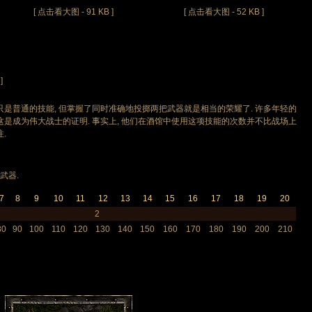
[ 点击看大图 - 91 KB ]
[ 点击看大图 - 52 KB ]
]
是普通的技能, 但掌握了同时准确地投掷两把武器就是相当的荣耀了. 许多年轻的
这是成为伟大战士的证明. 事实上, 他们在酒馆中使用这项技能的次数并不比战场上
.
武器.
7
8
9
10
11
12
13
14
15
16
17
18
19
20
2
80
90
100
110
120
130
140
150
160
170
180
190
200
210