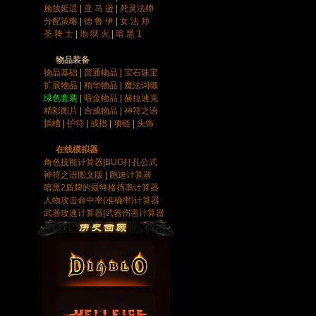
施放延迟
|
亚 马 逊
|
死灵法师
分配策略
|
德 鲁 伊
|
女 法 师
圣 骑 士
|
地 狱 火
|
暗 黑 1
物品装备
物品基础
|
普通物品
|
宝石
珠宝
扩展物品
|
精华物品
|
魔法词缀
绿色套装
|
暗金物品
|
赫拉迪克
精彩图片
|
合成物品
|
神符之语
插槽
|
护符
|
戒指
|
项链
|
头饰
在线模拟器
角色技能计算器
|
BUG打孔公式
神符之语图文版
|
跑速计算器
暗黑2盾牌的最终格挡率计算器
人物攻击命中率(准确率)计算器
武器攻速计算器
|
武器伤害计算器