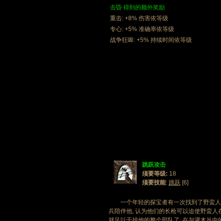
击昏 得到的额外奖励
重击: +8% 伤害依等级
专心: +5% 准确率依等级
战争狂嗥: +5% 持续时间依等级
跳跃攻击
须要等级:
18
须要技能
:
跳跃
[6]
一个年轻的探宝者有一次找到了野蛮人在亚
兵陪伴他, 认为他们的长枪可以迫使野蛮人
就足以干掉他的整个部队了. 在与灌木丛中的