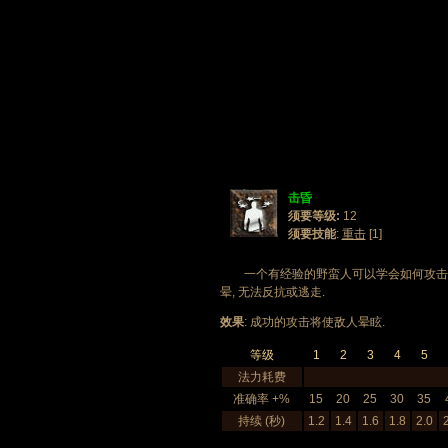
击昏
须要等级:
12
须要技能
:
重击
[1]
一个有经验的野蛮人可以学会如何攻击附近
晕, 无法反抗或逃走.
效果
: 成功的攻击将使敌人晕眩.
等级
1
2
3
4
5
法力耗费
准确率 +%
15
20
25
30
35
持续 (秒)
1.2
1.4
1.6
1.8
2.0