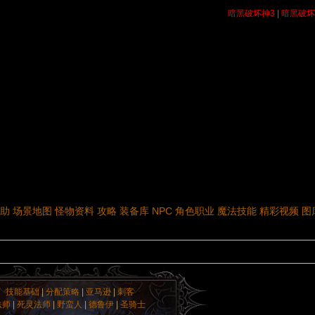
暗黑破坏神3
|
暗黑破坏
助
场景地图
怪物资料
攻略
装备库
NPC
角色职业
魔法技能
精彩视频
图
技能基础
|
分配策略
|
亚马逊
|
刺客
法师
|
死灵法师
|
野蛮人
|
德鲁伊
|
圣骑士