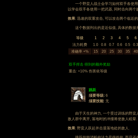
一个野蛮人战士会学习如何双手各使用一样武
以学会双手各使用一把武器, 同时击向两个敌
效果
: 迅速的双重攻击, 可以攻击两个临近的
这个数据列出的是近似值, 具体的数据并没
等级
1
2
3
4
5
6
法力耗费
1.0
0.8
0.7
0.6
0.5
0.
准确率 +%
15
20
25
30
35
40
双手挥击 得到的额外奖励
重击: +10% 伤害依等级
跳跃
须要等级:
6
须要技能
: 无
由于天生的神力, 一个受过训练的野蛮人
敌人群中离开, 落地时的冲撞将使敌人眩晕.
效果
: 野蛮人跃起并击退落地处的敌人.
跳跃技能消耗的法力是很低的, 而且还击