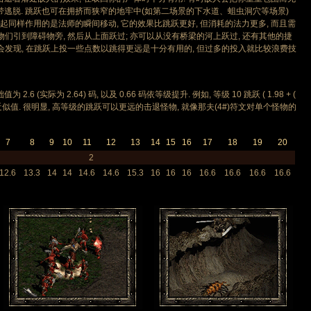
带逃脱. 跳跃也可在拥挤而狭窄的地牢中(如第二场景的下水道、蛆虫洞穴等场景)
以起同样作用的是法师的瞬间移动, 它的效果比跳跃更好, 但消耗的法力更多, 而且需
怪物们引到障碍物旁, 然后从上面跃过; 亦可以从没有桥梁的河上跃过, 还有其他的捷
. 你会发现, 在跳跃上投一些点数以跳得更远是十分有用的, 但过多的投入就比较浪费技
实际为 2.64) 码, 以及 0.66 码依等级提升. 例如, 等级 10 跳跃 ( 1.98 + (
. 这是一个近似值. 很明显, 高等级的跳跃可以更远的击退怪物, 就像那夫(4#)符文对单个怪物的
7
8
9
10
11
12
13
14
15
16
17
18
19
20
2
12.6
13.3
14
14
14.6
14.6
15.3
16
16
16
16.6
16.6
16.6
16.6