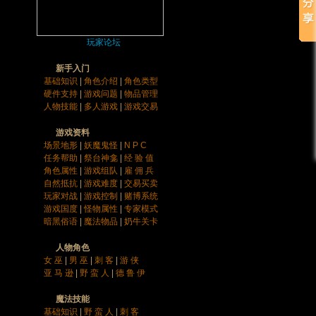
玩家论坛
新手入门
基础知识
|
角色介绍
|
角色类型
硬件支持
|
游戏问题
|
物品管理
人物技能
|
多人游戏
|
游戏交易
游戏资料
场景地形
|
妖魔鬼怪
|
N P C
任务帮助
|
祭台神龛
|
经 验 值
角色属性
|
游戏组队
|
雇 佣 兵
自然抵抗
|
游戏难度
|
交易买卖
玩家对战
|
游戏控制
|
赌博系统
游戏国度
|
怪物属性
|
专家模式
暗黑俗语
|
魔法物品
|
奶牛关卡
人物角色
女 巫
|
男 巫
|
刺 客
|
游 侠
亚 马 逊
|
野 蛮 人
|
德 鲁 伊
魔法技能
基础知识
|
野 蛮 人
|
刺 客