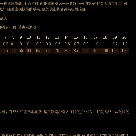
器作战. 不论如何, 两把武器总比一把要好. 一个年轻的野蛮人通过学习, 可
人. 随着这项技能的成熟, 他的攻击将变得熟练而准确.
敌人.
有小数, 请参考游戏.
7
8
9
10
11
12
13
14
15
16
17
18
19
20
3
0.2
0.1
0
-0.1
-0.2
-0.3
-0.5
-0.6
-0.7
-0.8
-1.0
-1.1
-1.2
-1.3
45
50
55
60
65
70
75
80
85
90
95
100
105
110
可以在战斗中灵活地跳跃. 这跳跃是极引人注目的, 它可以让野蛮人战士从危险的
退着落处敌人的效果, 在取回你的尸体时十分有用. 有时敌人会把你重重包围而无