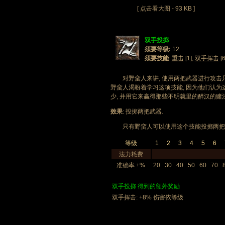
[ 点击看大图 - 93 KB ]
双手投掷
须要等级:
12
须要技能
:
重击
[1],
双手挥击
[6
对野蛮人来讲, 使用两把武器进行攻击只
野蛮人渴盼着学习这项技能, 因为他们认为
少, 并用它来赢得那些不明就里的醉汉的赌注
效果
: 投掷两把武器.
只有野蛮人可以使用这个技能投掷两把
等级
1
2
3
4
5
6
法力耗费
准确率 +%
20
30
40
50
60
70
双手投掷 得到的额外奖励
双手挥击: +8% 伤害依等级