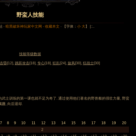
野蛮人技能
站 ·
暗黑破坏神玩家中文网
·
收藏本文
· 【字体：
小
大
】 |::..
技能等级数据
击昏
[12],
跳跃攻击
[18],
专心
[18],
狂乱
[24],
旋风
[30],
狂战士
[30]
武士训练的第一课也就不足为奇了. 通过使用他们著名的野兽般的强壮力量, 野蛮
跚, 向后退却.
7
8
9
10
11
12
13
14
15
16
17
18
19
20
2