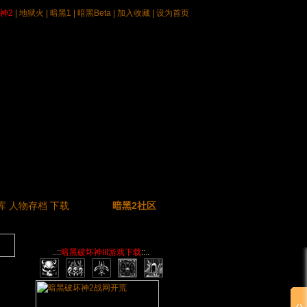
神2
|
地狱火
|
暗黑1
|
暗黑Beta
|
加入收藏
|
设为首页
库
人物存档
下载
暗黑2社区
..::
暗黑破坏神III游戏下载
::..