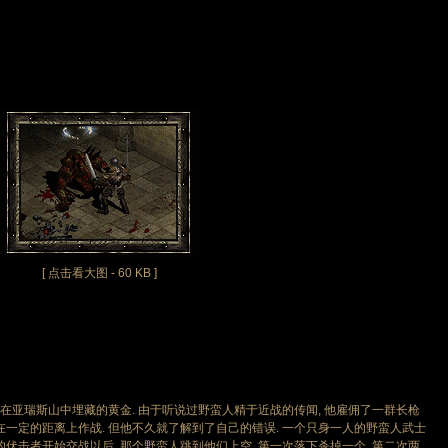
[ 点击看大图 - 60 KB ]
瑞斯山中埋藏的黄金. 由于听说过野蛮人精于近战的传闻, 他雇佣了一群长枪
在一定的距离上作战. 但他不久就了解到了自己的错误. 一个只身一人的野蛮人武士
伏击者开始交战以后, 那个野蛮人跳到他们上空, 第一次落下杀掉一个, 第二次两